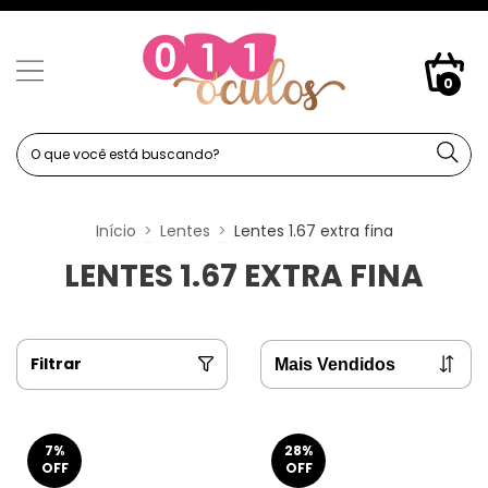
0
Início
>
Lentes
>
Lentes 1.67 extra fina
LENTES 1.67 EXTRA FINA
Filtrar
7
%
28
%
OFF
OFF