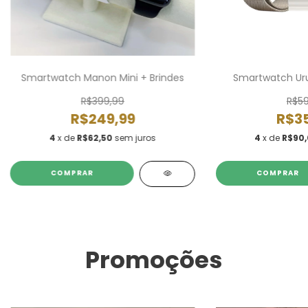
Smartwatch Manon Mini + Brindes
Smartwatch Uruz
R$399,99
R$59
R$249,99
R$35
4
x de
R$62,50
sem juros
4
x de
R$90
COMPRAR
COMPRAR
Promoções