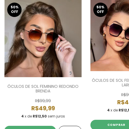
50
%
50
%
OFF
OFF
ÓCULOS DE SOL F
LAR
ÓCULOS DE SOL FEMININO REDONDO
BRENDA
R$9
R$99,99
R$4
R$49,99
4
x de
R$12,
4
x de
R$12,50
sem juros
COMPRAR